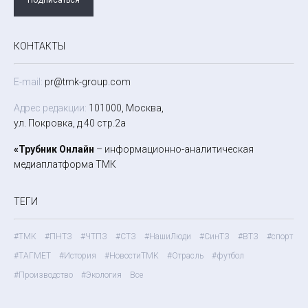
КОНТАКТЫ
E-mail:
pr@tmk-group.com
Адрес редакции:
101000, Москва,
ул. Покровка, д.40 стр.2а
«Трубник Онлайн
– информационно-аналитическая
медиаплатформа ТМК
ТЕГИ
#ТМК
#ПНТЗ
#ЧТПЗ
#СТЗ
#НашиЛюди
#СинТЗ
#ВТЗ
#спорт
#ТАГМЕТ
#История
#НовостиТМК
#Отрасль
#футбол
#Производство
#Экология
Все