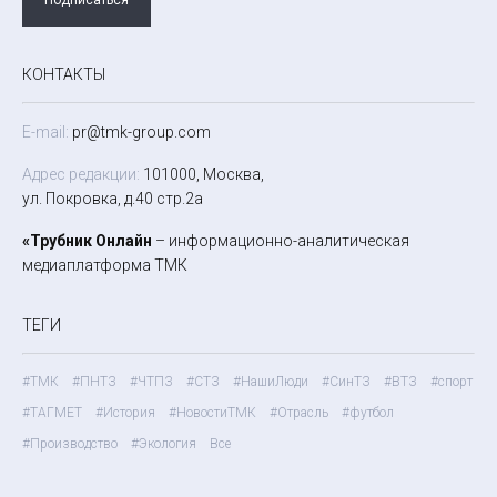
КОНТАКТЫ
E-mail:
pr@tmk-group.com
Адрес редакции:
101000, Москва,
ул. Покровка, д.40 стр.2а
«Трубник Онлайн
– информационно-аналитическая
медиаплатформа ТМК
ТЕГИ
#ТМК
#ПНТЗ
#ЧТПЗ
#СТЗ
#НашиЛюди
#СинТЗ
#ВТЗ
#спорт
#ТАГМЕТ
#История
#НовостиТМК
#Отрасль
#футбол
#Производство
#Экология
Все