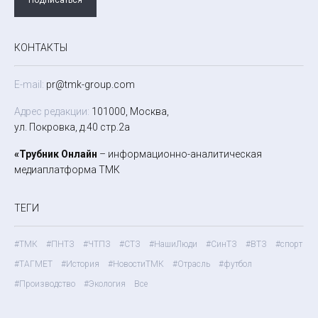
КОНТАКТЫ
E-mail:
pr@tmk-group.com
Адрес редакции:
101000, Москва,
ул. Покровка, д.40 стр.2а
«Трубник Онлайн
– информационно-аналитическая
медиаплатформа ТМК
ТЕГИ
#ТМК
#ПНТЗ
#ЧТПЗ
#СТЗ
#НашиЛюди
#СинТЗ
#ВТЗ
#спорт
#ТАГМЕТ
#История
#НовостиТМК
#Отрасль
#футбол
#Производство
#Экология
Все