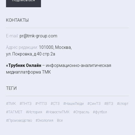
КОНТАКТЫ
E-mail:
pr@tmk-group.com
Адрес редакции:
101000, Москва,
ул. Покровка, д.40 стр.2а
«Трубник Онлайн
– информационно-аналитическая
медиаплатформа ТМК
ТЕГИ
#ТМК
#ПНТЗ
#ЧТПЗ
#СТЗ
#НашиЛюди
#СинТЗ
#ВТЗ
#спорт
#ТАГМЕТ
#История
#НовостиТМК
#Отрасль
#футбол
#Производство
#Экология
Все