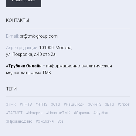
КОНТАКТЫ
E-mail:
pr@tmk-group.com
Адрес редакции:
101000, Москва,
ул. Покровка, д.40 стр.2а
«Трубник Онлайн
– информационно-аналитическая
медиаплатформа ТМК
ТЕГИ
#ТМК
#ПНТЗ
#ЧТПЗ
#СТЗ
#НашиЛюди
#СинТЗ
#ВТЗ
#спорт
#ТАГМЕТ
#История
#НовостиТМК
#Отрасль
#футбол
#Производство
#Экология
Все